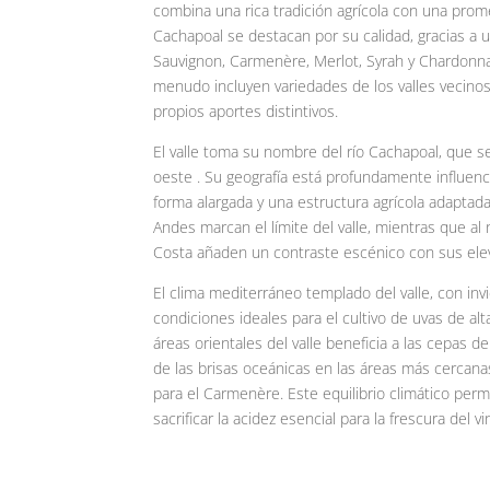
combina una rica tradición agrícola con una prome
Cachapoal se destacan por su calidad, gracias a 
Sauvignon, Carmenère, Merlot, Syrah y Chardonn
menudo incluyen variedades de los valles vecino
propios aportes distintivos.
El valle toma su nombre del río Cachapoal, que s
oeste . Su geografía está profundamente influencia
forma alargada y una estructura agrícola adaptada 
Andes marcan el límite del valle, mientras que al n
Costa añaden un contraste escénico con sus ele
El clima mediterráneo templado del valle, con invi
condiciones ideales para el cultivo de uvas de al
áreas orientales del valle beneficia a las cepas d
de las brisas oceánicas en las áreas más cercana
para el Carmenère. Este equilibrio climático perm
sacrificar la acidez esencial para la frescura del vi