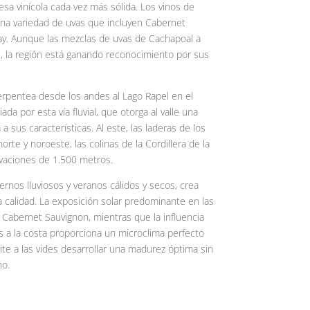
sa vinícola cada vez más sólida. Los vinos de
una variedad de uvas que incluyen Cabernet
ay. Aunque las mezclas de uvas de Cachapoal a
s, la región está ganando reconocimiento por sus
erpentea desde los andes al Lago Rapel en el
da por esta vía fluvial, que otorga al valle una
a sus características. Al este, las laderas de los
orte y noroeste, las colinas de la Cordillera de la
vaciones de 1.500 metros.
ernos lluviosos y veranos cálidos y secos, crea
ta calidad. La exposición solar predominante en las
e Cabernet Sauvignon, mientras que la influencia
s a la costa proporciona un microclima perfecto
ite a las vides desarrollar una madurez óptima sin
no.