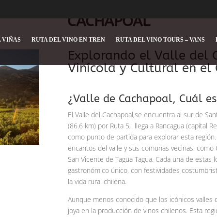
CACHAPOAL
 VIÑAS
RUTA DEL VINO EN TREN
RUTA DEL VINO TOURS – VANS
Explorando el Valle del 
Vinícola y Cultural en el
¿Valle de Cachapoal, Cuál es
El Valle del Cachapoal,se encuentra al sur de Sa
(
86.6 km
)
por Ruta 5,
llega a Rancagua (capital Reg
como punto de partida para explorar esta región.
encantos del valle y sus comunas vecinas, como G
San Vicente de Tagua Tagua. Cada una de estas l
gastronómico único, con festividades costumbrista
la vida rural chilena.
Aunque menos conocido que los icónicos valles
joya en la producción de vinos chilenos. Esta regió