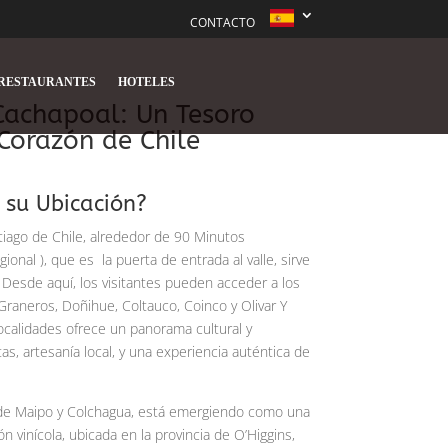
CONTACTO
RESTAURANTES
HOTELES
Cachapoal: Un Tesoro
 Corazón de Chile
 su Ubicación?
ntiago de Chile, alrededor de 90 Minutos
ional ),
que es
la puerta de entrada al valle, sirve
 Desde aquí, los visitantes pueden acceder a los
raneros, Doñihue, Coltauco, Coinco y Olivar Y
ocalidades ofrece un panorama cultural y
s, artesanía local, y una experiencia auténtica de
 de Maipo y Colchagua, está emergiendo como una
n vinícola, ubicada en la provincia de O’Higgins,