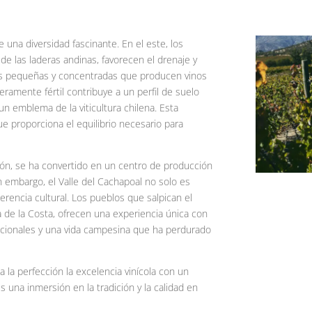
 una diversidad fascinante. En el este, los
sde las laderas andinas, favorecen el drenaje y
bayas pequeñas y concentradas que producen vinos
eramente fértil contribuye a un perfil de suelo
n emblema de la viticultura chilena. Esta
ue proporciona el equilibrio necesario para
ión, se ha convertido en un centro de producción
 embargo, el Valle del Cachapoal no solo es
erencia cultural. Los pueblos que salpican el
era de la Costa, ofrecen una experiencia única con
adicionales y una vida campesina que ha perdurado
 la perfección la excelencia vinícola con un
es una inmersión en la tradición y la calidad en