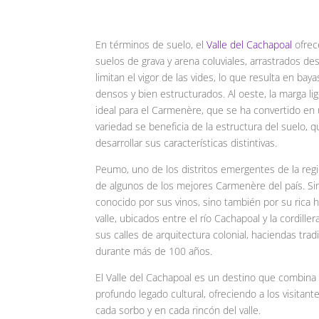
En términos de suelo, el
Valle del Cachapoal
ofrece
suelos de grava y arena coluviales, arrastrados de
limitan el vigor de las vides, lo que resulta en 
densos y bien estructurados. Al oeste, la marga lig
ideal para el Carmenère, que se ha convertido en u
variedad se beneficia de la estructura del suelo, q
desarrollar sus características distintivas.
Peumo, uno de los distritos emergentes de la reg
de algunos de los mejores Carmenère del país. Sin
conocido por sus vinos, sino también por su rica h
valle, ubicados entre el río Cachapoal y la cordill
sus calles de arquitectura colonial, haciendas tr
durante más de 100 años.
El Valle del Cachapoal es un destino que combina a
profundo legado cultural, ofreciendo a los visitant
cada sorbo y en cada rincón del valle.