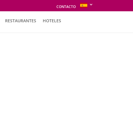
CONTACTO
RESTAURANTES
HOTELES
 Puntí Ferrer
n Jaime Puntí Desveus, originario
a ha cultivado con pasión el arte
poal, específicamente en la zona
iguiendo la tradición de la
n hacia vinos embotellados de
tes.
ndo los pasos de su padre desde que llegó a
lidad de vida en el campo, lejos de la