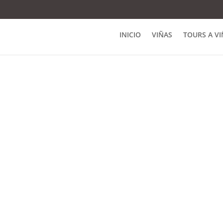
INICIO
VIÑAS
TOURS A VI
Foto: Viña Concha y Toro – Cachapoal