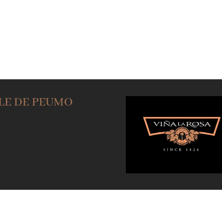
illahue
Valle de Peumo
Valle de
Ra
LLE DE PEUMO