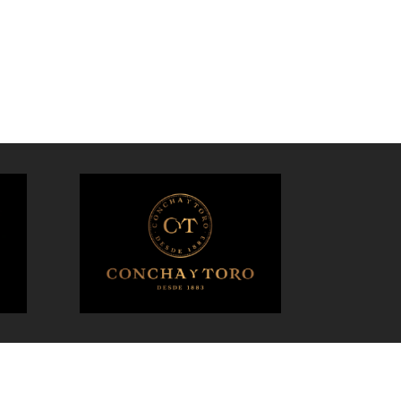
 Almahue y
Cachapoal Centro
pel