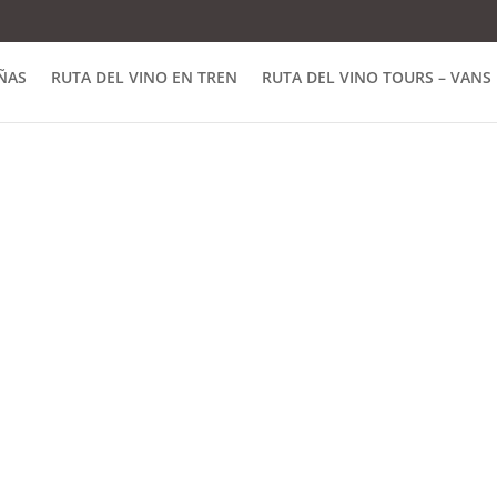
Valle de Peumo
ÑAS
RUTA DEL VINO EN TREN
RUTA DEL VINO TOURS – VANS
El
Valle de Peumo
, ubicado 
170 metros sobre el nivel del
extiende a lo largo del Río C
la Cordillera de la Costa. En 
una noble tradición vitiviní
unen para dar origen a cuali
hombres y mujeres cuida min
recursos naturales para crea
origen.
El suelo de Peumo es de orige
composición posee un
alto p
fundamental que permite a l
manera óptima durante los m
suelo, sumada a las condicio
perfecto que otorga a los vi