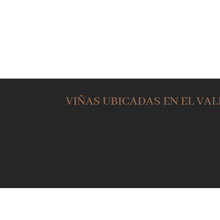
Cachapoal Andes
Valle de M
VIÑAS UBICADAS EN EL VA