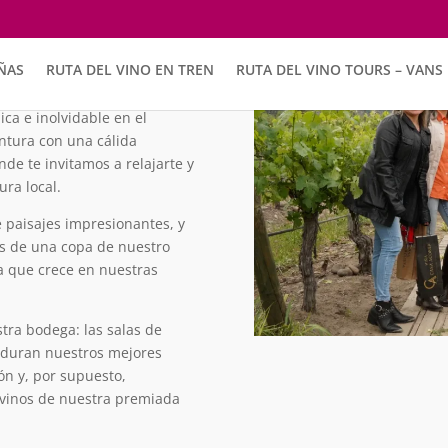
ración 90 Minutos
ÑAS
RUTA DEL VINO EN TREN
RUTA DEL VINO TOURS – VANS
ica e inolvidable en el
ntura con una cálida
de te invitamos a relajarte y
ura local.
 paisajes impresionantes, y
tas de una copa de nuestro
a que crece en nuestras
tra bodega: las salas de
maduran nuestros mejores
cón y, por supuesto,
 vinos de nuestra premiada