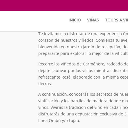
Tour Ombú
Du
INICIO
VIÑAS
TOURS A VI
Te invitamos a disfrutar de una experiencia ún
corazón de nuestros viñedos. Comienza tu ave
bienvenida en nuestro jardín de recepción, don
prepararte para explorar lo mejor de la viticult
Recorre los viñedos de Carménère, rodeado de
déjate cautivar por las vistas mientras disfru
refrescante Rosé, elaborado con la misma cep
tierras.
A continuación, conocerás los secretos de nues
vinificación y los barriles de madera donde 
vinos. Vivirás la tradición del vino en cada rin
disfrutarás de una degustación exclusiva de 3
línea Ombú y/o Lajau.