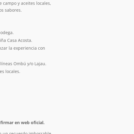
e campo y aceites locales,
os sabores.
bodega.
Viña Casa Acosta.
zar la experiencia con
 líneas Ombú y/o Lajau.
s locales.
firmar en web oficial.
en un recuerdo imborrable,