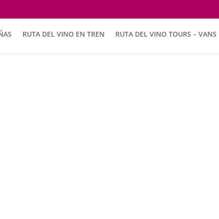
Viña Mi Luna
ÑAS
RUTA DEL VINO EN TREN
RUTA DEL VINO TOURS – VANS
l Corazón del Valle del Cachapoal
a MiLUNA, situada en el corazón del Valle del Cachapoal, se pueden
artesanales, elaborados en la bodega «Mi Viejo» del fundo Los Casta
uraleza, alberga una gran casona construida a principios del siglo 
ón vitivinícola.
 absolutamente artesanal. Las uvas son cosechadas, despalilladas
vas en un mosto que, sin ser filtrado ni bombeado, da como resulta
medioambiente, ofreciendo vinos exclusivos de alta calidad.