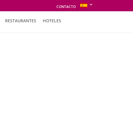
CONTACTO
RESTAURANTES
HOTELES
 encontrar finos y exclusivos
ños. Este lugar, privilegiado por
XX, donde se mantiene viva la
 y molidas a mano sobre esterillas de
do un vino íntegro y natural. Esta técnica